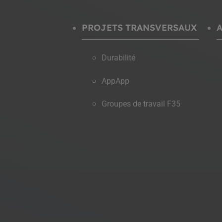
PROJETS TRANSVERSAUX
Durabilité
AppApp
2025
MOBILITÉ
En chiffres
Groupes de travail F35
116
abonnements demi-tarif découverte
abonn