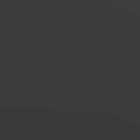
63'000
clomania
km parcourus avec Cyclomania