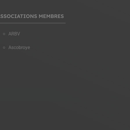
ASSOCIATIONS MEMBRES
ARBV
Ascobroye
28
500
ements AG découverte
participants au défi Cy